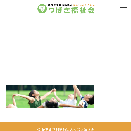
kasou_TOP_1
© 特定非営利活動法人つばさ福祉会